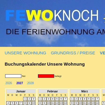
UNSERE WOHNUNG
GRUNDRISS / PREISE
V
Buchungskalender Unsere Wohnung
frei
2026
2027
2028
Januar
Februar
März
M
D
M
D
F
S
S
M
D
M
D
F
S
S
M
D
M
D
F
S
S
M
1
2
3
1
2
3
4
5
6
7
1
2
3
4
5
6
7
4
5
6
7
8
9
10
8
9
10
11
12
13
14
8
9
10
11
12
13
14
5