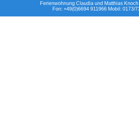
Ferienwohnung Claudia und Matthias Knoch
Fon: +49(0)6694 911966 Mobil: 0173/7