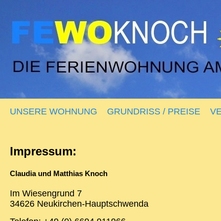
UNSERE WOHNUNG
GRUNDRISS / PREISE
V
Impressum:
Claudia und Matthias Knoch
Im Wiesengrund 7
34626 Neukirchen-Hauptschwenda